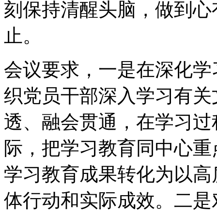
刻保持清醒头脑，做到心
止。
会议要求，
一是
在深化学
织党员干部深入学习有关
透、融会贯通，在学习过
际，把学习教育同中心重
学习教育成果转化为以高
体行动和实际成效。
二是