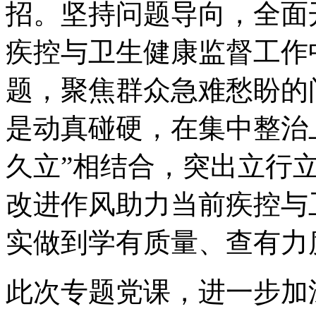
招。坚持问题导向，全面
疾控与卫生健康监督工作
题，聚焦群众急难愁盼的
是
动真碰硬，在集中整治上
久立”相结合，突出立行
改进作风助力当前疾控与
实做到学有质量、查有力
此次专题党课，进一步加