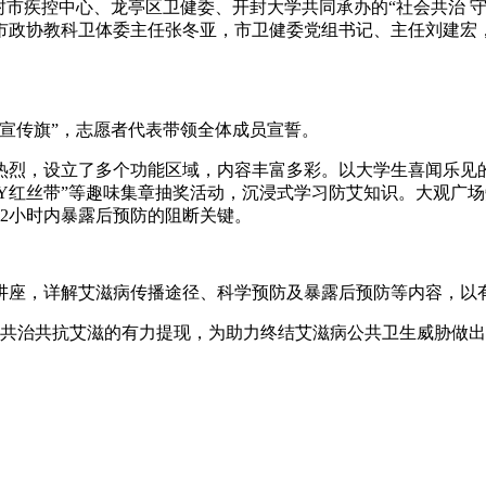
封市疾控中心、龙亭区卫健委、开封大学共同承办的“社会共治 
市政协教科卫体委主任张冬亚，市卫健委党组书记、主任刘建宏
宣传旗”，志愿者代表带领全体成员宣誓。
氛热烈，设立了多个功能区域，内容丰富多彩。以大学生喜闻乐见
DIY红丝带”等趣味集章抽奖活动，沉浸式学习防艾知识。大观广
2小时内暴露后预防的阻断关键。
讲座，详解艾滋病传播途径、科学预防及暴露后预防等内容，以
是社会共治共抗艾滋的有力提现，为助力终结艾滋病公共卫生威胁做