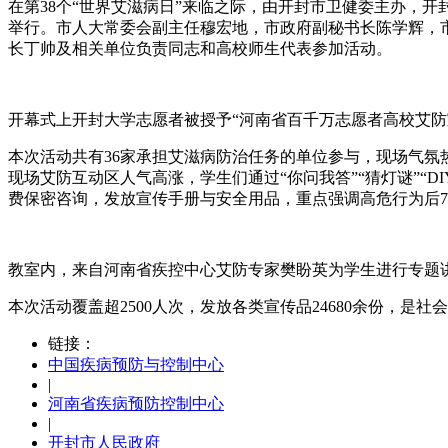
在第38个“世界艾滋病日”来临之际，由开封市卫健委主办，开
举行。市人大常委会副主任穆宏地，市政府副秘书长陈学辉，
长丁帅及相关单位负责同志和高校师生代表参加活动。
开幕式上开封大学志愿者被授予“河南省百千万志愿者高校艾防
本次活动共有36家承担艾滋病防治任务的单位参与，现场气
现场艾防互动区人气高涨，学生们通过“你问我答”“猜灯谜”“
费保密咨询，发放宣传手册与安全用品，重点强调高危行为后7
教室内，来自河南省疾控中心艾防专家樊盼英为学生进行专题
本次活动覆盖超2500人次，发放各类宣传品24680余份，
链接：
中国疾病预防与控制中心
|
河南省疾病预防控制中心
|
开封市人民政府